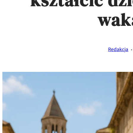
kształcić dz
wak
·
Redakcja