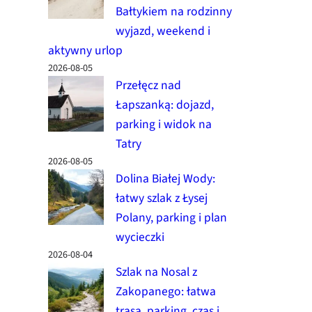
Bałtykiem na rodzinny
wyjazd, weekend i
aktywny urlop
2026-08-05
Przełęcz nad
Łapszanką: dojazd,
parking i widok na
Tatry
2026-08-05
Dolina Białej Wody:
łatwy szlak z Łysej
Polany, parking i plan
wycieczki
2026-08-04
Szlak na Nosal z
Zakopanego: łatwa
trasa, parking, czas i