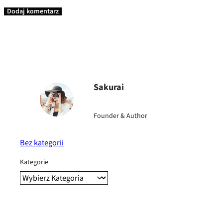
A
l
t
e
r
n
Sakurai
a
ti
Founder & Author
v
e
:
Bez kategorii
Kategorie