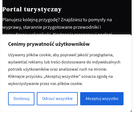
Portal turystyczny
Planujesz kolejną przygodę? Znajdziesz tu pomysły na
wyprawy, starannie przygotowane przewodniki i
sprawdzone wskazówki. Następnie zarezerwuj noclegi
i ciesz się niezapomnianymi przeżyciami. Ruszaj w
Cenimy prywatność użytkowników
drogę i odkryj świat po swojemu!
Używamy plików cookie, aby poprawić jakość przeglądania,
Facebook
Instagram
X
wyświetlać reklamy lub treści dostosowane do indywidualnych
potrzeb użytkowników oraz analizować ruch na stronie.
Kliknięcie przycisku „Akceptuj wszystkie” oznacza zgodę na
Resources
wykorzystywanie przez nas plików cookie.
S
Kierunki
e
Search
Dostosuj
Odrzuć wszystkie
Akceptuj wszystko
a
r
c
h