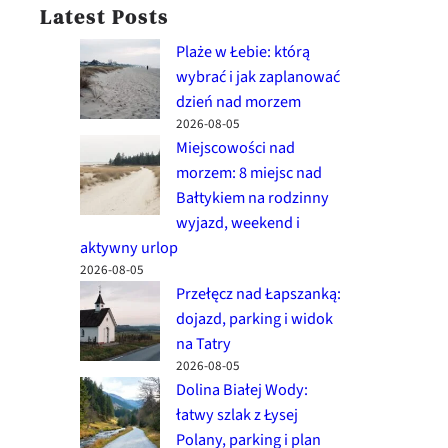
Latest Posts
Plaże w Łebie: którą
wybrać i jak zaplanować
dzień nad morzem
2026-08-05
Miejscowości nad
morzem: 8 miejsc nad
Bałtykiem na rodzinny
wyjazd, weekend i
aktywny urlop
2026-08-05
Przełęcz nad Łapszanką:
dojazd, parking i widok
na Tatry
2026-08-05
Dolina Białej Wody:
łatwy szlak z Łysej
Polany, parking i plan