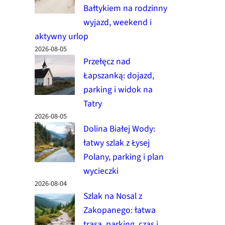
Bałtykiem na rodzinny
wyjazd, weekend i
aktywny urlop
2026-08-05
Przełęcz nad
Łapszanką: dojazd,
parking i widok na
Tatry
2026-08-05
Dolina Białej Wody:
łatwy szlak z Łysej
Polany, parking i plan
wycieczki
2026-08-04
Szlak na Nosal z
Zakopanego: łatwa
trasa, parking, czas i