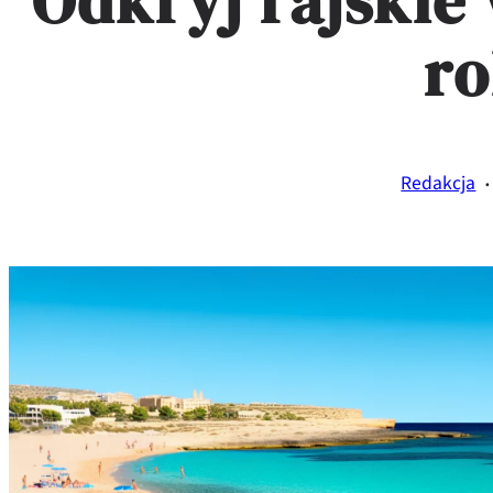
Odkryj rajskie
r
·
Redakcja