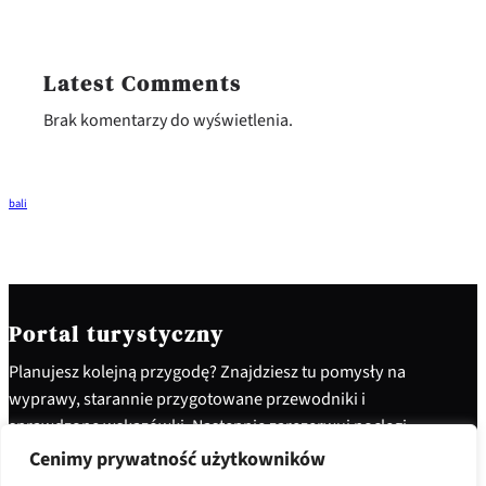
Latest Comments
Brak komentarzy do wyświetlenia.
bali
Portal turystyczny
Planujesz kolejną przygodę? Znajdziesz tu pomysły na
wyprawy, starannie przygotowane przewodniki i
sprawdzone wskazówki. Następnie zarezerwuj noclegi
i ciesz się niezapomnianymi przeżyciami. Ruszaj w
Cenimy prywatność użytkowników
drogę i odkryj świat po swojemu!