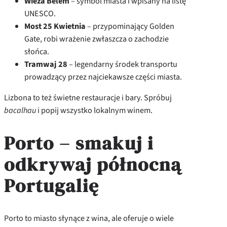
Wieża Belém
– symbol miasta i wpisany na listę
UNESCO.
Most 25 Kwietnia
– przypominający Golden
Gate, robi wrażenie zwłaszcza o zachodzie
słońca.
Tramwaj 28
– legendarny środek transportu
prowadzący przez najciekawsze części miasta.
Lizbona to też świetne restauracje i bary. Spróbuj
bacalhau
i popij wszystko lokalnym winem.
Porto – smakuj i
odkrywaj północną
Portugalię
Porto to miasto słynące z wina, ale oferuje o wiele