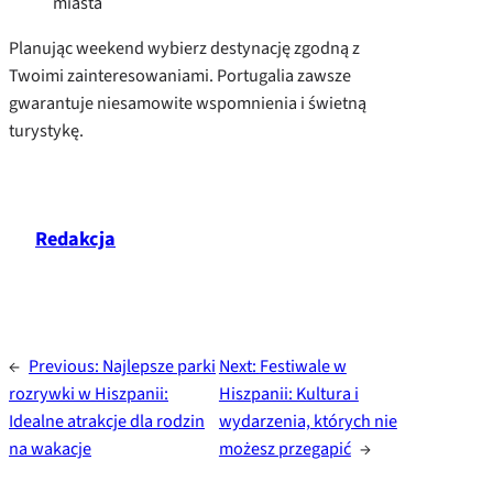
miasta
Planując weekend wybierz destynację zgodną z
Twoimi zainteresowaniami. Portugalia zawsze
gwarantuje niesamowite wspomnienia i świetną
turystykę.
Redakcja
←
Previous:
Najlepsze parki
Next:
Festiwale w
rozrywki w Hiszpanii:
Hiszpanii: Kultura i
Idealne atrakcje dla rodzin
wydarzenia, których nie
na wakacje
możesz przegapić
→