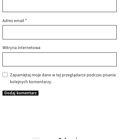
Adres email
*
Witryna internetowa
Zapamiętaj moje dane w tej przeglądarce podczas pisania
kolejnych komentarzy.
A
l
t
e
r
n