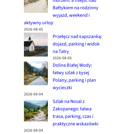
morzem: 8 miejsc nad
Bałtykiem na rodzinny
wyjazd, weekend i
aktywny urlop
2026-08-05
Przełęcz nad Łapszanką:
dojazd, parking i widok
na Tatry
2026-08-05
Dolina Białej Wody:
łatwy szlak z Łysej
Polany, parking i plan
wycieczki
2026-08-04
Szlak na Nosal z
Zakopanego: łatwa
trasa, parking, czas i
praktyczne wskazówki
2026-08-04