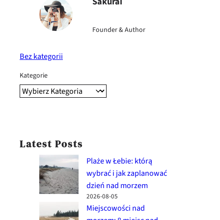
Sakurai
a
ti
Founder & Author
v
e
:
Bez kategorii
Kategorie
Latest Posts
Plaże w Łebie: którą
wybrać i jak zaplanować
dzień nad morzem
2026-08-05
Miejscowości nad