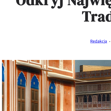
Odkryj Najwię
Tra
·
Redakcja