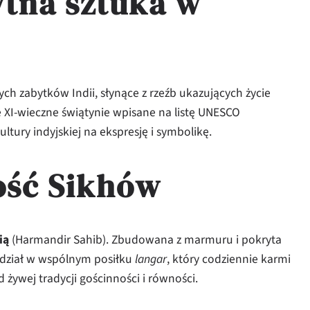
ytna sztuka w
ych zabytków Indii, słynące z rzeźb ukazujących życie
 XI-wieczne świątynie wpisane na listę UNESCO
ltury indyjskiej na ekspresję i symbolikę.
ość Sikhów
ią
(Harmandir Sahib). Zbudowana z marmuru i pokryta
dział w wspólnym posiłku
langar
, który codziennie karmi
d żywej tradycji gościnności i równości.