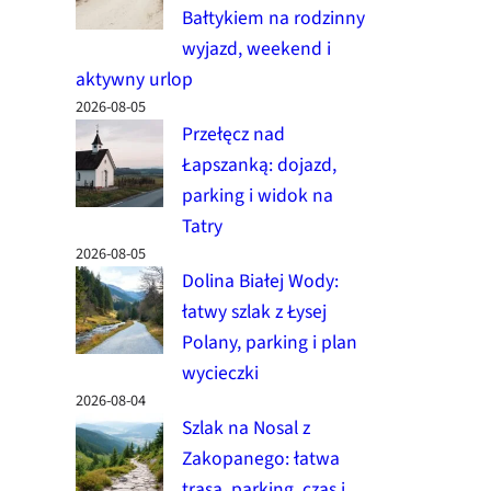
Bałtykiem na rodzinny
wyjazd, weekend i
aktywny urlop
2026-08-05
Przełęcz nad
Łapszanką: dojazd,
parking i widok na
Tatry
2026-08-05
Dolina Białej Wody:
łatwy szlak z Łysej
Polany, parking i plan
wycieczki
2026-08-04
Szlak na Nosal z
Zakopanego: łatwa
trasa, parking, czas i