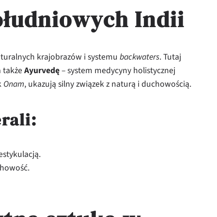
ołudniowych Indii
aturalnych krajobrazów i systemu
backwaters
. Tutaj
a także
Ayurvedę
– system medycyny holistycznej
k
Onam
, ukazują silny związek z naturą i duchowością.
rali:
stykulacją.
chowość.