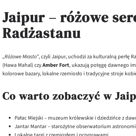
Jaipur – różowe ser
Radżastanu
„Różowe Miasto”
, czyli Jaipur, uchodzi za kulturalną perłę 
(Hawa Mahal) czy
Amber Fort
, ukazują potęgę dawnego im
kolorowe bazary, lokalne rzemiosło i tradycyjne stroje kobi
Co warto zobaczyć w Jai
Pałac Miejski – muzeum królewskie i dziedzińce z da
Jantar Mantar – starożytne obserwatorium astronomi
Lokalne targi z rzemiosłem i przyprawami.