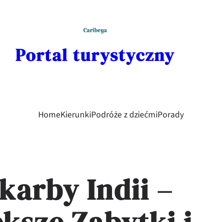
Portal turystyczny
Home
Kierunki
Podróże z dziećmi
Porady
karby Indii –