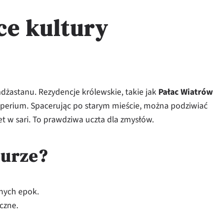
ce kultury
Radżastanu. Rezydencje królewskie, takie jak
Pałac Wiatrów
perium. Spacerując po starym mieście, można podziwiać
et w sari. To prawdziwa uczta dla zmysłów.
purze?
wnych epok.
czne.